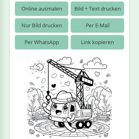
›
estiere
Kipplaster
Piraten
Online ausmalen
Bild + Text drucken
n
ale
Rennautos
Prinzessinnen
›
 & Gemüse
Nur Bild drucken
Per E-Mail
Schaufelradbagger
Regenbogen
›
nzen & Blumen
Per WhatsApp
Link kopieren
Traktoren
Ritter
›
t
Züge
Superhelden
›
in
Wikinger
Zauberer
ten