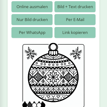
›
estiere
Kipplaster
Piraten
Online ausmalen
Bild + Text drucken
n
ale
Rennautos
Prinzessinnen
›
 & Gemüse
Nur Bild drucken
Per E-Mail
Schaufelradbagger
Regenbogen
›
nzen & Blumen
Per WhatsApp
Link kopieren
Traktoren
Ritter
›
t
Züge
Superhelden
›
in
Wikinger
Zauberer
ten