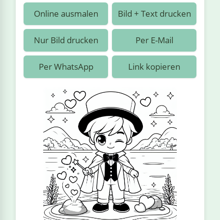
›
estiere
Kipplaster
Piraten
Online ausmalen
Bild + Text drucken
n
ale
Rennautos
Prinzessinnen
›
 & Gemüse
Nur Bild drucken
Per E-Mail
Schaufelradbagger
Regenbogen
›
nzen & Blumen
Per WhatsApp
Link kopieren
Traktoren
Ritter
›
t
Züge
Superhelden
›
in
Wikinger
Zauberer
ten