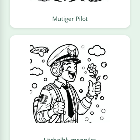
Mutiger Pilot
Lächelblumenpilot