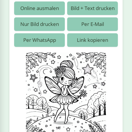
›
estiere
Kipplaster
Piraten
Online ausmalen
Bild + Text drucken
n
ale
Rennautos
Prinzessinnen
›
 & Gemüse
Nur Bild drucken
Per E-Mail
Schaufelradbagger
Regenbogen
›
nzen & Blumen
Per WhatsApp
Link kopieren
Traktoren
Ritter
›
t
Züge
Superhelden
›
in
Wikinger
Zauberer
ten