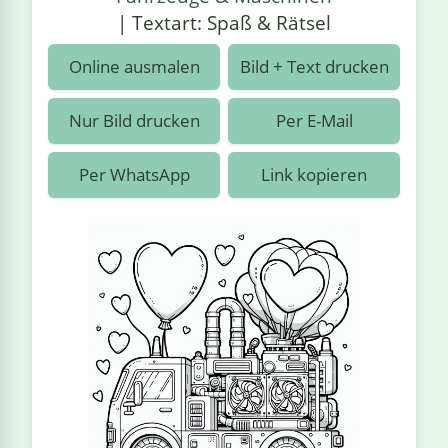
›
estiere
Kipplaster
Piraten
| Textart: Spaß & Rätsel
n
ale
Rennautos
Prinzessinnen
›
 & Gemüse
Online ausmalen
Bild + Text drucken
Schaufelradbagger
Regenbogen
›
nzen & Blumen
Nur Bild drucken
Per E-Mail
Traktoren
Ritter
›
t
Per WhatsApp
Link kopieren
Züge
Superhelden
›
in
Wikinger
Zauberer
ten