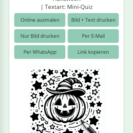
›
estiere
Kipplaster
Piraten
| Textart: Mini-Quiz
n
ale
Rennautos
Prinzessinnen
›
 & Gemüse
Online ausmalen
Bild + Text drucken
Schaufelradbagger
Regenbogen
›
nzen & Blumen
Nur Bild drucken
Per E-Mail
Traktoren
Ritter
›
t
Per WhatsApp
Link kopieren
Züge
Superhelden
›
in
Wikinger
Zauberer
ten