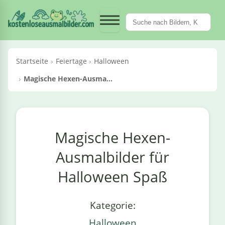
Fahrzeuge &
Märchen &
Pflanzen &
Essen &
Tiere
Sport
Berufe
Kategorien
Feiertage
Dinosaurier
Meerestiere
Krane / Kräne
Obst & Gemüse
en
en
rien
ück
egorien
Kategorien
Kategorien
‹ Kategorien
‹ Kategorien
‹ Kategorien
‹ Kategorien
‹ Kategorien
‹ Kategorien
Maschinen
Trinken
Fantasy
Blumen
t
rufe
Feiertage
le Dinosaurier
le Meerestiere
Alle Krane / Kräne
Alle Obst & Gemüse
›
fe
Alle Essen & Trinken
Alle Fahrzeuge & Maschinen
Alle Märchen & Fantasy
Alle Pflanzen & Blumen
Startseite
Feiertage
Halloween
l
rtstag
egosaurus
lfine
Autokran
Äpfel
›
saurier
Croissants
Autos
Cowboys
Bäume
Magische Hexen-Ausma...
oween
Rex
ische
Mobilkran
Bananen
›
n & Trinken
Fliegendes Sushi
Bagger
Drachen
Blumen
chen
men
ut
ertag
iceratops
rabben
Raupenkran
Erdbeeren
›
zeuge & Maschinen
Hotdogs
Betonmischer
Einhörner
Kakteen
Magische Hexen-
utin
rn
lociraptor
ktopus
Turmkran
Gemüse
›
tage
Pizza
Feuerwehrwagen
Feen
Orchideen
Ausmalbilder für
ehrfrau
ntinstag
inguine
Obst
Halloween Spaß
›
 / Kräne
Flugzeuge
Meerjungfrauen
Pilze
ehrmann
nachten
childkröten
Tomaten
›
hen & Fantasy
Hubschrauber
Ninjas
Sonnenblumen
Kategorie:
Halloween
eepferdchen