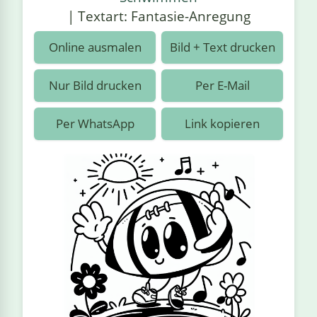
›
estiere
Kipplaster
Piraten
| Textart: Fantasie-Anregung
n
ale
Rennautos
Prinzessinnen
›
 & Gemüse
Online ausmalen
Bild + Text drucken
Schaufelradbagger
Regenbogen
›
nzen & Blumen
Nur Bild drucken
Per E-Mail
Traktoren
Ritter
›
t
Per WhatsApp
Link kopieren
Züge
Superhelden
›
in
Wikinger
Zauberer
ten