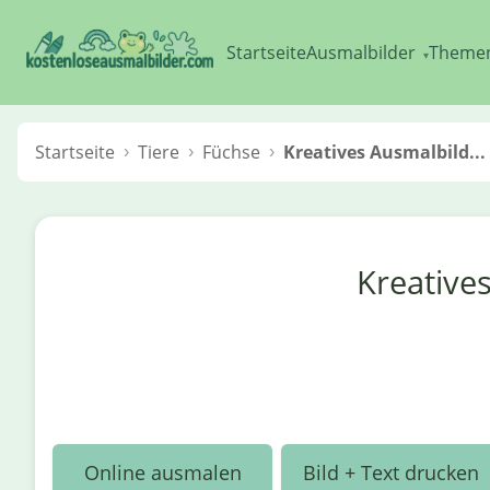
Startseite
Ausmalbilder
Theme
▾
Startseite
Tiere
Füchse
Kreatives Ausmalbild...
Kreative
Online ausmalen
Bild + Text drucken