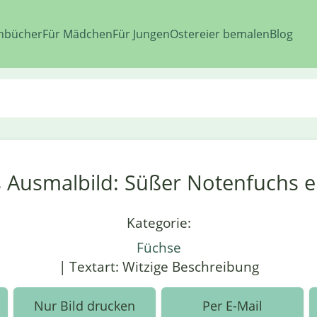
nbücher
Für Mädchen
Für Jungen
Ostereier bemalen
Blog
s Ausmalbild: Süßer Notenfuchs 
Kategorie:
Füchse
| Textart: Witzige Beschreibung
Nur Bild drucken
Per E-Mail