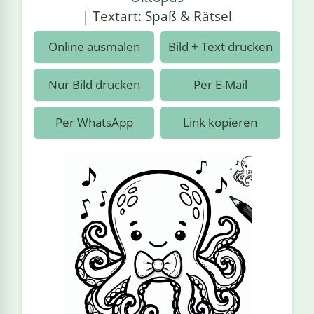
›
estiere
Kipplaster
Piraten
| Textart: Spaß & Rätsel
n
ale
Rennautos
Prinzessinnen
›
 & Gemüse
Online ausmalen
Bild + Text drucken
Schaufelradbagger
Regenbogen
›
nzen & Blumen
Nur Bild drucken
Per E-Mail
Traktoren
Ritter
›
t
Per WhatsApp
Link kopieren
Züge
Superhelden
›
in
Wikinger
Zauberer
ten