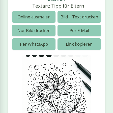
›
estiere
Kipplaster
Piraten
| Textart: Tipp für Eltern
n
ale
Rennautos
Prinzessinnen
›
 & Gemüse
Online ausmalen
Bild + Text drucken
Schaufelradbagger
Regenbogen
›
nzen & Blumen
Nur Bild drucken
Per E-Mail
Traktoren
Ritter
›
t
Per WhatsApp
Link kopieren
Züge
Superhelden
›
in
Wikinger
Zauberer
ten