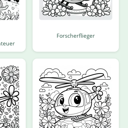
Forscherflieger
teuer