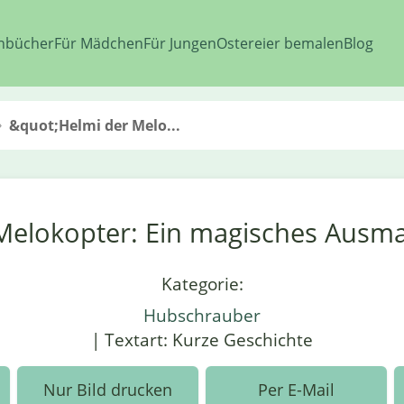
nbücher
Für Mädchen
Für Jungen
Ostereier bemalen
Blog
&quot;Helmi der Melo...
Melokopter: Ein magisches Ausm
Kategorie:
Hubschrauber
| Textart: Kurze Geschichte
Nur Bild drucken
Per E-Mail