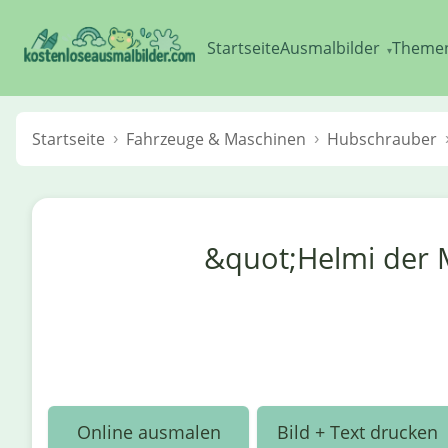
Startseite
Ausmalbilder
Theme
▾
Startseite
Fahrzeuge & Maschinen
Hubschrauber
&quot;Helmi der 
Online ausmalen
Bild + Text drucken