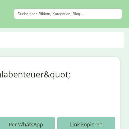
alabenteuer&quot;
Per WhatsApp
Link kopieren