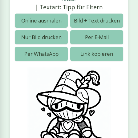
›
estiere
Kipplaster
Piraten
| Textart: Tipp für Eltern
n
ale
Rennautos
Prinzessinnen
›
 & Gemüse
Online ausmalen
Bild + Text drucken
Schaufelradbagger
Regenbogen
›
nzen & Blumen
Nur Bild drucken
Per E-Mail
Traktoren
Ritter
›
t
Per WhatsApp
Link kopieren
Züge
Superhelden
›
in
Wikinger
Zauberer
ten