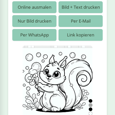
›
estiere
Kipplaster
Piraten
Online ausmalen
Bild + Text drucken
n
ale
Rennautos
Prinzessinnen
›
 & Gemüse
Nur Bild drucken
Per E-Mail
Schaufelradbagger
Regenbogen
›
nzen & Blumen
Per WhatsApp
Link kopieren
Traktoren
Ritter
›
t
Züge
Superhelden
›
in
Wikinger
Zauberer
ten