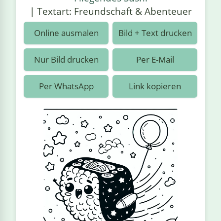
›
estiere
Kipplaster
Piraten
| Textart: Freundschaft & Abenteuer
n
ale
Rennautos
Prinzessinnen
›
 & Gemüse
Online ausmalen
Bild + Text drucken
Schaufelradbagger
Regenbogen
›
nzen & Blumen
Nur Bild drucken
Per E-Mail
Traktoren
Ritter
›
t
Per WhatsApp
Link kopieren
Züge
Superhelden
›
in
Wikinger
Zauberer
ten