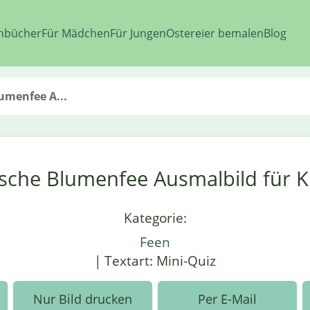
nbücher
Für Mädchen
Für Jungen
Ostereier bemalen
Blog
umenfee A...
sche Blumenfee Ausmalbild für K
Kategorie:
Feen
| Textart: Mini-Quiz
Nur Bild drucken
Per E-Mail