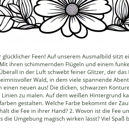
r glücklicher Feen! Auf unserem Ausmalbild sitzt e
it ihren schimmernden Flügeln und einem funkeln
berall in der Luft schwebt feiner Glitzer, der da
geheimnisvoller Wald, in dem viele spannende Abente
h einen neuen aus! Die dicken, schwarzen Konture
Linien zu malen. Auf dem weißen Hintergrund kann
sfarben gestalten. Welche Farbe bekommt der Za
s hält die Fee in ihrer Hand? 2. Wovon ist die Fee 
as die Umgebung magisch wirken lässt? Viel Spaß