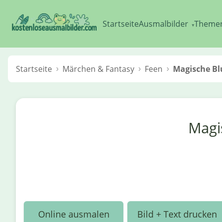
Startseite
Ausmalbilder
Theme
▾
Startseite
Märchen & Fantasy
Feen
Magische Bl
Magi
Online ausmalen
Bild + Text drucken