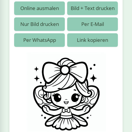
›
estiere
Kipplaster
Piraten
Online ausmalen
Bild + Text drucken
n
ale
Rennautos
Prinzessinnen
›
 & Gemüse
Nur Bild drucken
Per E-Mail
Schaufelradbagger
Regenbogen
›
nzen & Blumen
Per WhatsApp
Link kopieren
Traktoren
Ritter
›
t
Züge
Superhelden
›
in
Wikinger
Zauberer
ten