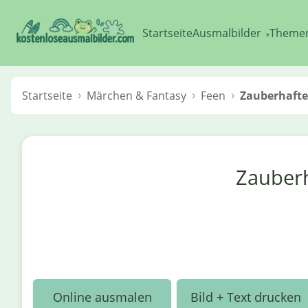
Startseite
Ausmalbilder
Theme
▾
Startseite
Märchen & Fantasy
Feen
Zauberhafte 
Zauberh
Online ausmalen
Bild + Text drucken