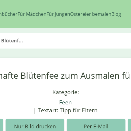
nbücher
Für Mädchen
Für Jungen
Ostereier bemalen
Blog
Blütenf...
afte Blütenfee zum Ausmalen fü
Kategorie:
Feen
| Textart: Tipp für Eltern
Nur Bild drucken
Per E-Mail