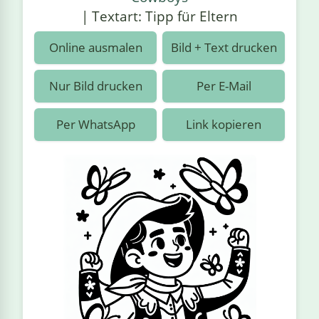
›
estiere
Kipplaster
Piraten
| Textart: Tipp für Eltern
n
ale
Rennautos
Prinzessinnen
›
 & Gemüse
Online ausmalen
Bild + Text drucken
Schaufelradbagger
Regenbogen
›
nzen & Blumen
Nur Bild drucken
Per E-Mail
Traktoren
Ritter
›
t
Per WhatsApp
Link kopieren
Züge
Superhelden
›
in
Wikinger
Zauberer
ten