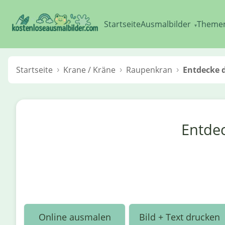
Startseite
Ausmalbilder
Theme
▾
Startseite
Krane / Kräne
Raupenkran
Entdecke d
Entdec
Online ausmalen
Bild + Text drucken