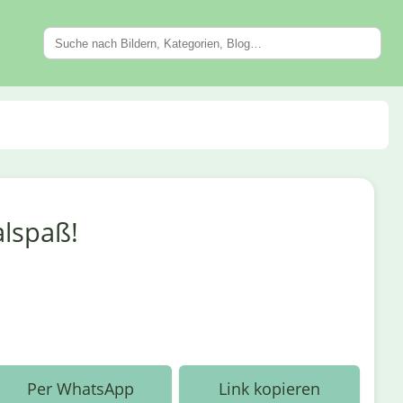
alspaß!
Per WhatsApp
Link kopieren