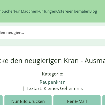
nbücher
Für Mädchen
Für Jungen
Ostereier bemalen
Blog
en neugier...
ke den neugierigen Kran - Ausm
Kategorie:
Raupenkran
| Textart: Kleines Geheimnis
Nur Bild drucken
Per E-Mail