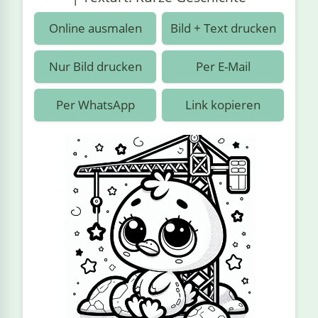
›
estiere
Kipplaster
Piraten
Online ausmalen
Bild + Text drucken
n
ale
Rennautos
Prinzessinnen
›
 & Gemüse
Nur Bild drucken
Per E-Mail
Schaufelradbagger
Regenbogen
›
nzen & Blumen
Per WhatsApp
Link kopieren
Traktoren
Ritter
›
t
Züge
Superhelden
›
in
Wikinger
Zauberer
ten