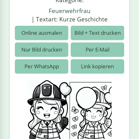
›
estiere
Kipplaster
Piraten
Feuerwehrfrau
n
ale
| Textart: Kurze Geschichte
Rennautos
Prinzessinnen
›
 & Gemüse
Online ausmalen
Bild + Text drucken
Schaufelradbagger
Regenbogen
›
nzen & Blumen
Nur Bild drucken
Per E-Mail
Traktoren
Ritter
›
t
Per WhatsApp
Link kopieren
Züge
Superhelden
›
in
Wikinger
Zauberer
ten