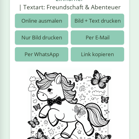
›
estiere
Kipplaster
Piraten
| Textart: Freundschaft & Abenteuer
n
ale
Rennautos
Prinzessinnen
›
 & Gemüse
Online ausmalen
Bild + Text drucken
Schaufelradbagger
Regenbogen
›
nzen & Blumen
Nur Bild drucken
Per E-Mail
Traktoren
Ritter
›
t
Per WhatsApp
Link kopieren
Züge
Superhelden
›
in
Wikinger
Zauberer
ten