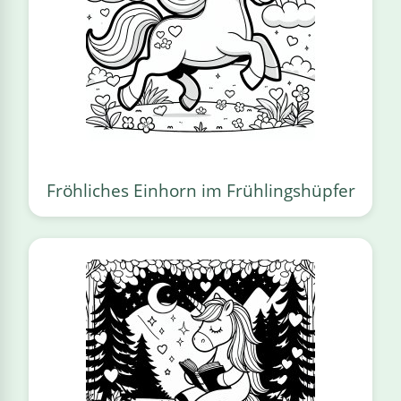
Fröhliches Einhorn im Frühlingshüpfer